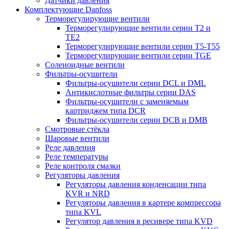
Датчики давления
Комплектующие Danfoss
Терморегулирующие вентили
Терморегулирующие вентили серии Т2 и
ТЕ2
Терморегулирующие вентили серии Т5-Т55
Терморегулирующие вентили серии TGE
Соленоидные вентили
Фильтры-осушители
Фильтры-осушители серии DCL и DML
Антикислотные фильтры серии DAS
Фильтры-осушители с заменяемым
картриджем типа DCR
Фильтры-осушители серии DCB и DMB
Смотровые стёкла
Шаровые вентили
Реле давления
Реле температуры
Реле контроля смазки
Регуляторы давления
Регуляторы давления конденсации типа
KVR и NRD
Регуляторы давления в картере компрессора
типа KVL
Регулятор давления в ресивере типа KVD