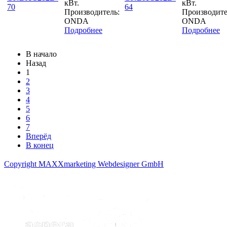
кВт.
кВт.
Производитель:
Производите
ONDA
ONDA
Подробнее
Подробнее
В начало
Назад
1
2
3
4
5
6
7
Вперёд
В конец
Copyright MAXXmarketing Webdesigner GmbH