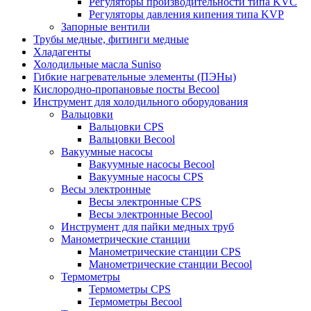
Регуляторы производительности типа KVC
Регуляторы давления кипения типа KVP
Запорные вентили
Трубы медные, фитинги медные
Хладагенты
Холодильные масла Suniso
Гибкие нагревательные элементы (ПЭНы)
Кислородно-пропановые посты Becool
Инструмент для холодильного оборудования
Вальцовки
Вальцовки CPS
Вальцовки Becool
Вакуумные насосы
Вакуумные насосы Becool
Вакуумные насосы CPS
Весы электронные
Весы электронные CPS
Весы электронные Becool
Инструмент для пайки медных труб
Манометрические станции
Манометрические станции CPS
Манометрические станции Becool
Термометры
Термометры CPS
Термометры Becool