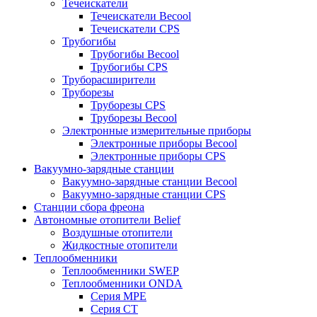
Течеискатели
Течеискатели Becool
Течеискатели CPS
Трубогибы
Трубогибы Becool
Трубогибы CPS
Труборасширители
Труборезы
Труборезы CPS
Труборезы Becool
Электронные измерительные приборы
Электронные приборы Becool
Электронные приборы CPS
Вакуумно-зарядные станции
Вакуумно-зарядные станции Becool
Вакуумно-зарядные станции CPS
Станции сбора фреона
Автономные отопители Belief
Воздушные отопители
Жидкостные отопители
Теплообменники
Теплообменники SWEP
Теплообменники ONDA
Серия MPE
Серия CT