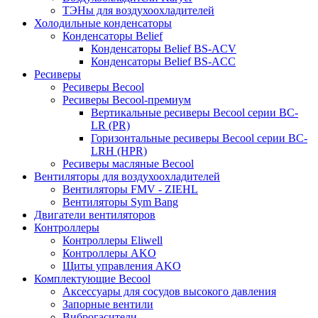
ТЭНы для воздухоохладителей
Холодильные конденсаторы
Конденсаторы Belief
Конденсаторы Belief BS-ACV
Конденсаторы Belief BS-ACC
Ресиверы
Ресиверы Becool
Ресиверы Becool-премиум
Вертикальные ресиверы Becool серии BC-
LR (PR)
Горизонтальные ресиверы Becool серии BC-
LRH (HPR)
Ресиверы масляные Becool
Вентиляторы для воздухоохладителей
Вентиляторы FMV - ZIEHL
Вентиляторы Sym Bang
Двигатели вентиляторов
Контроллеры
Контроллеры Eliwell
Контроллеры AKO
Щиты управления AKO
Комплектующие Becool
Аксессуары для сосудов высокого давления
Запорные вентили
Виброгасители