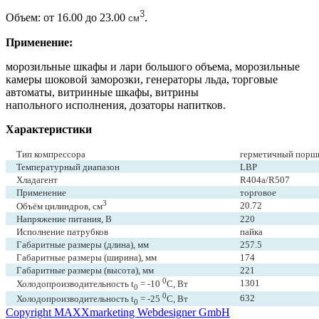
3
Объем: от 16.00 до 23.00
.
см
Применение:
морозильные шкафы и лари большого объема, морозильные
камеры шоковой заморозки, генераторы льда, торговые
автоматы, витринные шкафы, витрины
напольного исполнения, дозаторы напитков.
Характеристики
Тип компрессора
герметичный порш
Температурный диапазон
LBP
Хладагент
R404a/R507
Применение
торговое
3
20.72
Объём цилиндров, см
Напряжение питания, В
220
Исполнение патрубков
пайка
Габаритные размеры (длина), мм
257.5
Габаритные размеры (ширина), мм
174
Габаритные размеры (высота), мм
221
0
1301
Холодопроизводительность t
= -10
C, Вт
0
0
632
Холодопроизводительность t
= -25
C, Вт
0
Copyright MAXXmarketing Webdesigner GmbH