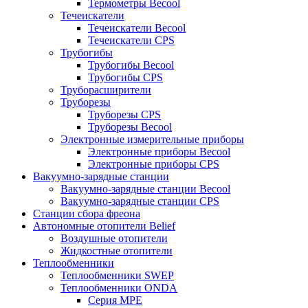
Термометры Becool
Течеискатели
Течеискатели Becool
Течеискатели CPS
Трубогибы
Трубогибы Becool
Трубогибы CPS
Труборасширители
Труборезы
Труборезы CPS
Труборезы Becool
Электронные измерительные приборы
Электронные приборы Becool
Электронные приборы CPS
Вакуумно-зарядные станции
Вакуумно-зарядные станции Becool
Вакуумно-зарядные станции CPS
Станции сбора фреона
Автономные отопители Belief
Воздушные отопители
Жидкостные отопители
Теплообменники
Теплообменники SWEP
Теплообменники ONDA
Серия MPE