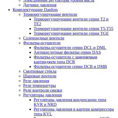
Электронные регуляторы уровня масла
Датчики давления
Комплектующие Danfoss
Терморегулирующие вентили
Терморегулирующие вентили серии Т2 и
ТЕ2
Терморегулирующие вентили серии Т5-Т55
Терморегулирующие вентили серии TGE
Соленоидные вентили
Фильтры-осушители
Фильтры-осушители серии DCL и DML
Антикислотные фильтры серии DAS
Фильтры-осушители с заменяемым
картриджем типа DCR
Фильтры-осушители серии DCB и DMB
Смотровые стёкла
Шаровые вентили
Реле давления
Реле температуры
Реле контроля смазки
Регуляторы давления
Регуляторы давления конденсации типа
KVR и NRD
Регуляторы давления в картере компрессора
типа KVL