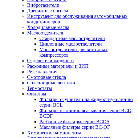
Виброгасители
Дренажные насосы
Инструмент для обслуживания автомобильных
кондиционеров
Холодильные масла
Маслоотделители
Стандартные маслоотделители
Циклонные маслоотделители
Маслоотделители для винтовых
компрессоров
Отделители жидкости
Расходные материалы и ЗИП
Реле давления
Смотровые стёкла
Соленоидные вентили
Термостаты
Фильтры
Фильтры-осушители на жидкостную линию
серии BCL
Фильтры на линию всасывания серии BCD,
BCDF
Разборные фильтры серии BCDS
Масляные фильтры серии BC-OF
Химические компоненты