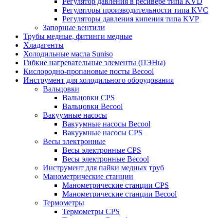
Регулятор давления в ресивере типа KVD
Регуляторы производительности типа KVC
Регуляторы давления кипения типа KVP
Запорные вентили
Трубы медные, фитинги медные
Хладагенты
Холодильные масла Suniso
Гибкие нагревательные элементы (ПЭНы)
Кислородно-пропановые посты Becool
Инструмент для холодильного оборудования
Вальцовки
Вальцовки CPS
Вальцовки Becool
Вакуумные насосы
Вакуумные насосы Becool
Вакуумные насосы CPS
Весы электронные
Весы электронные CPS
Весы электронные Becool
Инструмент для пайки медных труб
Манометрические станции
Манометрические станции CPS
Манометрические станции Becool
Термометры
Термометры CPS