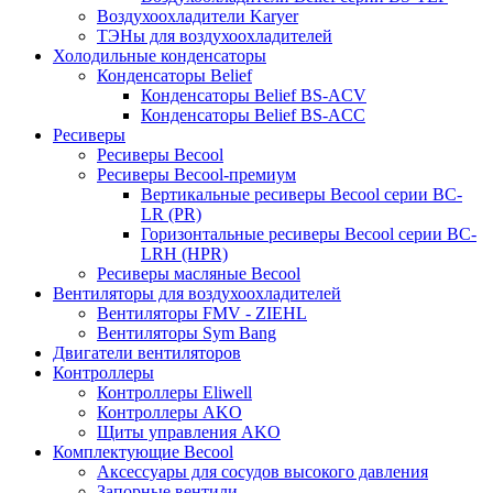
Воздухоохладители Karyer
ТЭНы для воздухоохладителей
Холодильные конденсаторы
Конденсаторы Belief
Конденсаторы Belief BS-ACV
Конденсаторы Belief BS-ACC
Ресиверы
Ресиверы Becool
Ресиверы Becool-премиум
Вертикальные ресиверы Becool серии BC-
LR (PR)
Горизонтальные ресиверы Becool серии BC-
LRH (HPR)
Ресиверы масляные Becool
Вентиляторы для воздухоохладителей
Вентиляторы FMV - ZIEHL
Вентиляторы Sym Bang
Двигатели вентиляторов
Контроллеры
Контроллеры Eliwell
Контроллеры AKO
Щиты управления AKO
Комплектующие Becool
Аксессуары для сосудов высокого давления
Запорные вентили